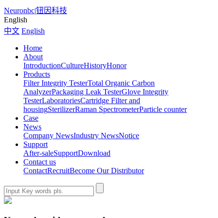
Neuronbc
|
钮因科技
English
中文
English
Home
About
Introduction
Culture
History
Honor
Products
Filter Integrity Tester
Total Organic Carbon
Analyzer
Packaging Leak Tester
Glove Integrity
Tester
Laboratories
Cartridge Filter and
housing
Sterilizer
Raman Spectrometer
Particle counter
Case
News
Company News
Industry News
Notice
Support
After-sale
Support
Download
Contact us
Contact
Recruit
Become Our Distributor