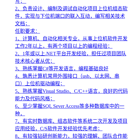
写；
2、负责设计、编制及调试自动化项目上位机组态软
件，实现与下位机端口的联入互动，编写相关技术
文档；
任职要求：
1、计算机、自动化相关专业，从事上位机软件开发
工作2年以上，有两个项目以上的编程经验；
2、1年或以上.NET平台开发经验，担任过项目团队
技术核心者从优；
3、熟练掌握C#等开发语言，编程基础良好
4、孰悉计算机常用外围接口（usb、以太网、串
口）上位机驱动编程；
5、熟练掌握Visual Studio、C/C++语言，良好的代码
能力及代码风格；
6、至少掌握SQL Sever Access等多种数据库中的一
种，
7、有实时数据库、组态软件等系统二次开发及项目
应用经验，C/S软件开发经验优先考虑；
8、有较强钻研创新能力，较强的理解、团队合作能