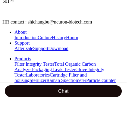
501
室
HR contact : shichangbu@neuron-biotech.com
About
Introduction
Culture
History
Honor
Support
After-sale
Support
Download
Products
Filter Integrity Tester
Total Organic Carbon
Analyzer
Packaging Leak Tester
Glove Integrity
Tester
Laboratories
Cartridge Filter and
housing
Sterilizer
Raman Spectrometer
Particle counter
News
Chat
Company News
Industry News
Notice
Contact us
Contact
Recruit
Become Our Distributor
Beijing Neuronbc
24 hours hotline
18600288605