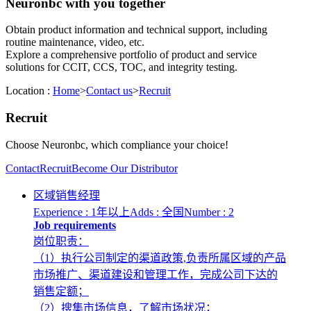
Neuronbc with you together
Obtain product information and technical support, including
routine maintenance, video, etc.
Explore a comprehensive portfolio of product and service
solutions for CCIT, CCS, TOC, and integrity testing.
Location :
Home
>
Contact us
>
Recruit
Recruit
Choose Neuronbc, which compliance your choice!
Contact
Recruit
Become Our Distributor
区域销售经理
Experience : 1年以上
Adds : 全国
Number : 2
Job requirements
岗位职责：
（1）执行公司制定的渠道政策,负责所属区域的产品
市场推广、渠道建设和管理工作，完成公司下达的
销售定额；
（2）搜集市场信息，了解市场状况；